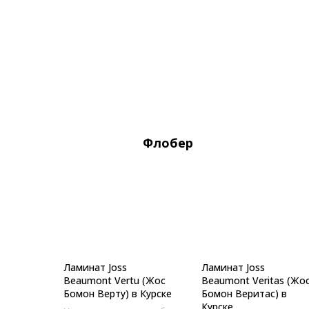
Флобер
Ламинат Joss
Ламинат Joss
Beaumont Vertu (Жос
Beaumont Veritas (Жо
Бомон Верту) в Курске
Бомон Веритас) в
Курске