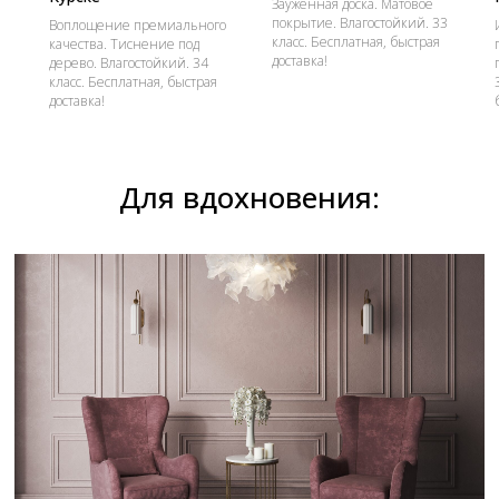
Зауженная доска. Матовое
покрытие. Влагостойкий. 33
Воплощение премиального
класс. Бесплатная, быстрая
качества. Тиснение под
доставка!
дерево. Влагостойкий. 34
класс. Бесплатная, быстрая
доставка!
Для вдохновения: