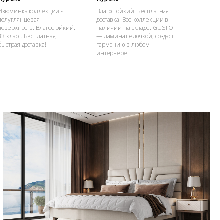
Изюминка коллекции -
Влагостойкий. Бесплатная
полуглянцевая
доставка. Все коллекции в
поверхность. Влагостойкий.
наличии на складе. GUSTO
33 класс. Бесплатная,
— ламинат елочкой, создаст
быстрая доставка!
гармонию в любом
интерьере.