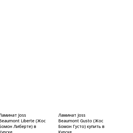
Ламинат Joss
Ламинат Joss
Beaumont Liberte (Жос
Beaumont Gusto (Жос
Бомон Либерте) в
Бомон Густо) купить в
Курске
Курске