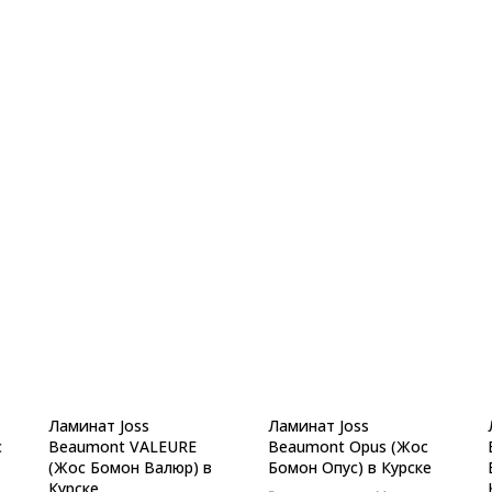
Ламинат Joss
Ламинат Joss
с
Beaumont VALEURE
Beaumont Opus (Жос
(Жос Бомон Валюр) в
Бомон Опус) в Курске
Курске