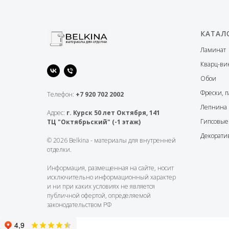
КАТАЛ
Ламинат
Кварц-ви
Обои
Фрески, п
Телефон:
+7 920 702 2002
Лепнина
Адрес:
г. Курск 50 лет Октября, 141
Гипсовые
ТЦ "Октябрьский" (-1 этаж)
Декорати
© 2026 Belkina - материалы для внутренней
отделки.
Информация, размещенная на сайте, носит
исключительно информационный характер
и ни при каких условиях не является
публичной офертой, определяемой
законодательством РФ