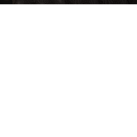
КАТАЛОГ ТОВАРОВ
Ламинат
Кварц-винил, spc ламинат
Обои
Фрески, панно, фотообои
Телефон:
+7 920 702 2002
Лепнина